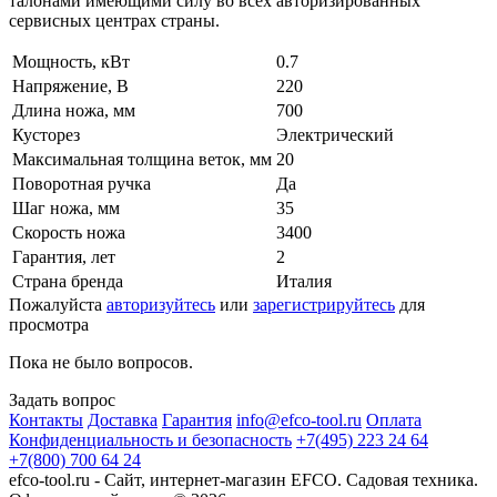
талонами имеющими силу во всех авторизированных
сервисных центрах страны.
Мощность, кВт
0.7
Напряжение, В
220
Длина ножа, мм
700
Кусторез
Электрический
Максимальная толщина веток, мм
20
Поворотная ручка
Да
Шаг ножа, мм
35
Скорость ножа
3400
Гарантия, лет
2
Страна бренда
Италия
Пожалуйста
авторизуйтесь
или
зарегистрируйтесь
для
просмотра
Пока не было вопросов.
Задать вопрос
Контакты
Доставка
Гарантия
info@efco-tool.ru
Оплата
Конфиденциальность и безопасность
+7(495) 223 24 64
+7(800) 700 64 24
efco-tool.ru - Сайт, интернет-магазин EFCO. Садовая техника.