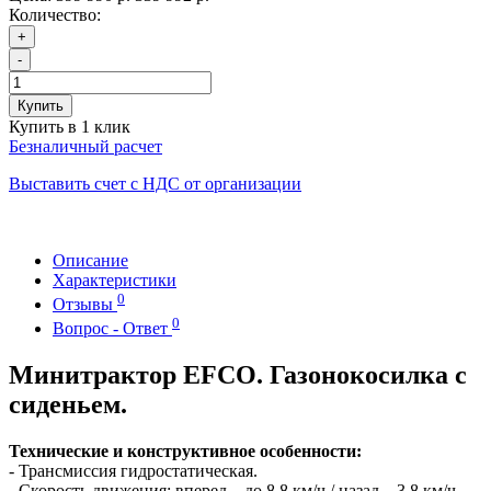
Количество:
+
-
Купить
Купить в 1 клик
Безналичный расчет
Выставить счет с НДС от организации
Описание
Характеристики
0
Отзывы
0
Вопрос - Ответ
Минитрактор EFCO. Газонокосилка с
сиденьем.
Технические и конструктивное особенности:
- Трансмиссия гидростатическая.
- Скорость движения: вперед – до 8.8 км/ч / назад – 3.8 км/ч.