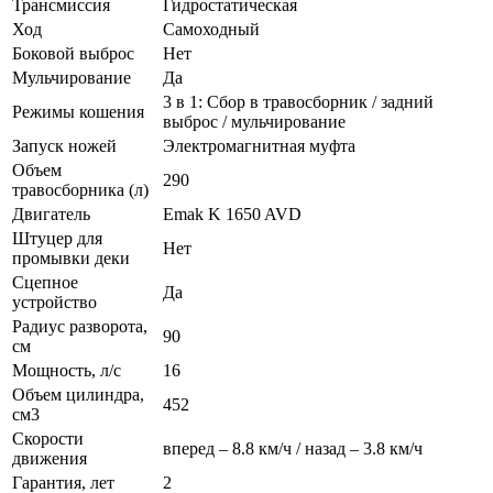
Трансмиссия
Гидростатическая
Ход
Самоходный
Боковой выброс
Нет
Мульчирование
Да
3 в 1: Сбор в травосборник / задний
Режимы кошения
выброс / мульчирование
Запуск ножей
Электромагнитная муфта
Объем
290
травосборника (л)
Двигатель
Emak K 1650 AVD
Штуцер для
Нет
промывки деки
Сцепное
Да
устройство
Радиус разворота,
90
см
Мощность, л/с
16
Объем цилиндра,
452
см3
Скорости
вперед – 8.8 км/ч / назад – 3.8 км/ч
движения
Гарантия, лет
2