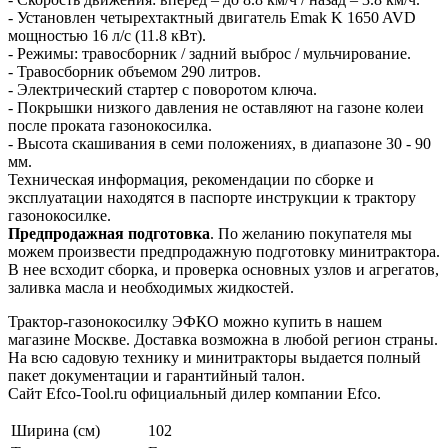
- Установлен четырехтактный двигатель Emak K 1650 AVD
мощностью 16 л/с (11.8 кВт).
- Режимы: травосборник / задний выброс / мульчирование.
- Травосборник объемом 290 литров.
- Электрический стартер с поворотом ключа.
- Покрышки низкого давления не оставляют на газоне колеи
после проката газонокосилка.
- Высота скашивания в семи положениях, в диапазоне 30 - 90
мм.
Техническая информация, рекомендации по сборке и
эксплуатации находятся в паспорте инструкции к трактору
газонокосилке.
Предпродажная подготовка
. По желанию покупателя мы
можем произвести предпродажную подготовку минитрактора.
В нее всходит сборка, и проверка основных узлов и агрегатов,
заливка масла и необходимых жидкостей.
Трактор-газонокосилку ЭФКО можно купить в нашем
магазине Москве. Доставка возможна в любой регион страны.
На всю садовую технику и минитракторы выдается полный
пакет документации и гарантийный талон.
Сайт Efco-Tool.ru официальный дилер компании Efco.
Ширина (см)
102