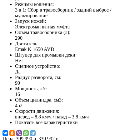
Режимы кошения:
3 в 1: Сбор в травосборник / задний выброс /
мульчирование
Запуск ножей:
Электромагнитная муфта
Объем травосборника (л):
290
Двигатель:
Emak K 1650 AVD
Штуцер для промывки деки:
Нет
Сцепное устройство:
Да
Радиус разворота, см:
90
Мощность, л/с:
16
Объем цилиндра, см3:
452
Скорости движения:
вперед – 8.8 км/ч / назад – 3.8 км/ч
Показать все характеристики
Цена:
399 990 р.
339 992 р.