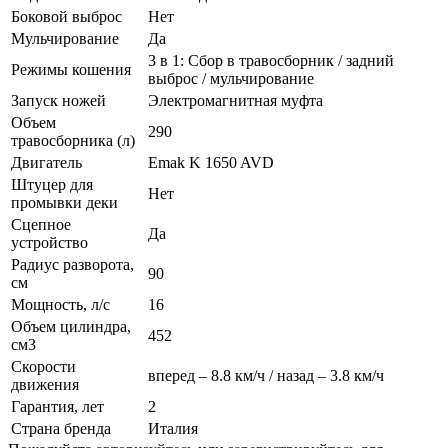
Боковой выброс
Нет
Мульчирование
Да
3 в 1: Сбор в травосборник / задний
Режимы кошения
выброс / мульчирование
Запуск ножей
Электромагнитная муфта
Объем
290
травосборника (л)
Двигатель
Emak K 1650 AVD
Штуцер для
Нет
промывки деки
Сцепное
Да
устройство
Радиус разворота,
90
см
Мощность, л/с
16
Объем цилиндра,
452
см3
Скорости
вперед – 8.8 км/ч / назад – 3.8 км/ч
движения
Гарантия, лет
2
Страна бренда
Италия