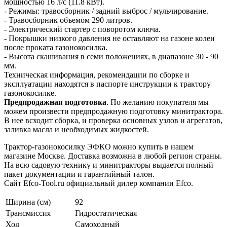
мощностью 16 л/с (11.8 кВт).
- Режимы: травосборник / задний выброс / мульчирование.
- Травосборник объемом 290 литров.
- Электрический стартер с поворотом ключа.
- Покрышки низкого давления не оставляют на газоне колеи
после проката газонокосилка.
- Высота скашивания в семи положениях, в диапазоне 30 - 90
мм.
Техническая информация, рекомендации по сборке и
эксплуатации находятся в паспорте инструкции к трактору
газонокосилке.
Предпродажная подготовка
. По желанию покупателя мы
можем произвести предпродажную подготовку минитрактора.
В нее всходит сборка, и проверка основных узлов и агрегатов,
заливка масла и необходимых жидкостей.
Трактор-газонокосилку ЭФКО можно купить в нашем
магазине Москве. Доставка возможна в любой регион страны.
На всю садовую технику и минитракторы выдается полный
пакет документации и гарантийный талон.
Сайт Efco-Tool.ru официальный дилер компании Efco.
Ширина (см)
92
Трансмиссия
Гидростатическая
Ход
Самоходный