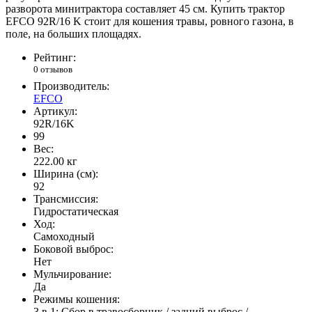
разворота минитрактора составляет 45 см. Купить трактор
EFCO 92R/16 K стоит для кошения травы, ровного газона, в
поле, на больших площадях.
Рейтинг:
0 отзывов
Производитель:
EFCO
Артикул:
92R/16K
99
Вес:
222.00
кг
Ширина (см):
92
Трансмиссия:
Гидростатическая
Ход:
Самоходный
Боковой выброс:
Нет
Мульчирование:
Да
Режимы кошения:
3 в 1: Сбор в травосборник / задний выброс /