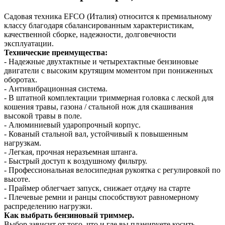
Садовая техника EFCO (Италия) относится к премиальному
классу благодаря сбалансированным характеристикам,
качественной сборке, надежности, долговечности
эксплуатации.
Технические преимущества:
- Надежные двухтактные и четырехтактные бензиновые
двигатели с высоким крутящим моментом при пониженных
оборотах.
- Антивибрационная система.
- В штатной комплектации триммерная головка с леской для
кошения травы, газона / стальной нож для скашивания
высокой травы в поле.
- Алюминиевый ударопрочный корпус.
- Кованый стальной вал, устойчивый к повышенным
нагрузкам.
- Легкая, прочная неразъемная штанга.
- Быстрый доступ к воздушному фильтру.
- Профессиональная велосипедная рукоятка с регулировкой по
высоте.
- Праймер облегчает запуск, снижает отдачу на старте
- Плечевые ремни и ранцы способствуют равномерному
распределению нагрузки.
Как выбрать бензиновый триммер.
Выбор зависит от того, что и где вы планируете косить.