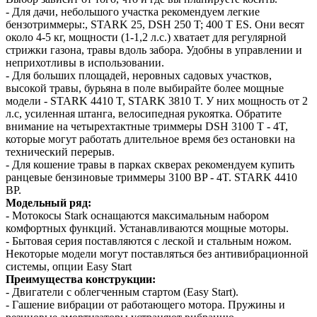
- Для дачи, небольшого участка рекомендуем легкие
бензотриммеры:, STARK 25, DSH 250 T; 400 T ES. Они весят
около 4-5 кг, мощности (1-1,2 л.с.) хватает для регулярной
стрижки газона, травы вдоль забора. Удобны в управлении и
неприхотливы в использовании.
- Для больших площадей, неровных садовых участков,
высокой травы, бурьяна в поле выбирайте более мощные
модели - STARK 4410 T, STARK 3810 T. У них мощность от 2
л.с, усиленная штанга, велосипедная рукоятка. Обратите
внимание на четырехтактные триммеры DSH 3100 T - 4T,
которые могут работать длительное время без остановки на
технический перерыв.
- Для кошение травы в парках скверах рекомендуем купить
ранцевые бензиновые триммеры 3100 BP - 4T. STARK 4410
BP.
Модельный ряд:
- Мотокосы Stark оснащаются максимальным набором
комфортных функций. Устанавливаются мощные моторы.
- Бытовая серия поставляются с леской и стальным ножом.
Некоторые модели могут поставляться без антивибрационной
системы, опции Easy Start
Преимущества конструкции:
- Двигатели с облегченным стартом (Easy Start).
- Гашение вибрации от работающего мотора. Пружины и