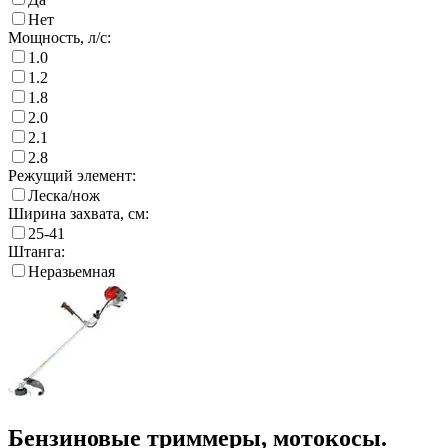
Нет
Мощность, л/с:
1.0
1.2
1.8
2.0
2.1
2.8
Режущий элемент:
Леска/нож
Ширина захвата, см:
25-41
Штанга:
Неразьемная
Бензиновые триммеры, мотокосы.